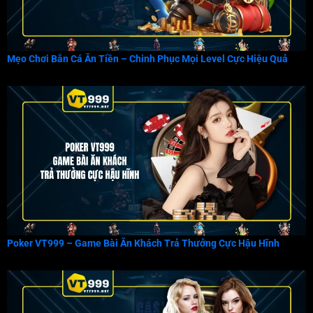
Mẹo Chơi Bắn Cá Ăn Tiền – Chinh Phục Mọi Level Cực Hiệu Quả
Poker VT999 – Game Bài Ăn Khách Trả Thưởng Cực Hậu Hĩnh