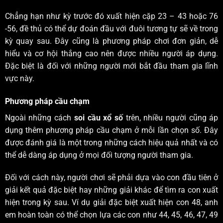
Chẳng hạn như kỳ trước đó xuất hiện cặp 23 – 43 hoặc 76
-56, đề thủ có thể dự đoán đầu với đuôi tương tự sẽ về trong
kỳ quay sau. Đây cũng là phương pháp chơi đơn giản, dễ
hiểu và cơ hội thắng cao nên được nhiều người áp dụng.
Đặc biệt là đối với những người mới bắt đầu tham gia lĩnh
vực này.
Phương pháp cầu chạm
Ngoài những cách
soi cầu xổ số
trên, nhiều người cũng áp
dụng thêm phương pháp cầu chạm ở mỗi lần chọn số. Đây
được đánh giá là một trong những cách hiệu quả nhất và có
thể dễ dàng áp dụng ở mọi đối tượng người tham gia.
Đối với cách này, người chơi sẽ phải dựa vào con đầu tiên ở
giải kết quả đặc biệt hay những giải khác để tìm ra con xuất
hiện trong kỳ sau. Ví dụ giải đặc biệt xuất hiện con 48, anh
em hoàn toàn có thể chọn lựa các con như 44, 45, 46, 47, 49