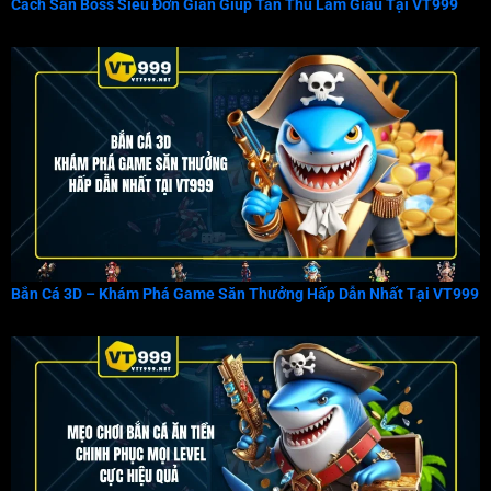
Cách Săn Boss Siêu Đơn Giản Giúp Tân Thủ Làm Giàu Tại VT999
Bắn Cá 3D – Khám Phá Game Săn Thưởng Hấp Dẫn Nhất Tại VT999