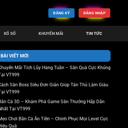
ĐĂNG KÝ
ĐĂNG NHẬP
XỔ SỐ
KHUYẾN MÃI
TIN TỨC
BÀI VIẾT MỚI
Khuyến Mãi Tích Lũy Hàng Tuần – Săn Quà Cực Khủng
Tại VT999
Cách Săn Boss Siêu Đơn Giản Giúp Tân Thủ Làm Giàu
Tại VT999
Bắn Cá 3D – Khám Phá Game Săn Thưởng Hấp Dẫn
Nhất Tại VT999
Mẹo Chơi Bắn Cá Ăn Tiền – Chinh Phục Mọi Level Cực
Hiệu Quả