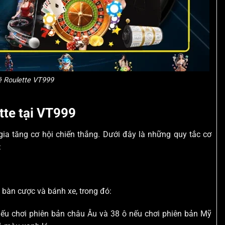
ề Roulette VT999
tte tại VT999
gia tăng cơ hội chiến thắng. Dưới đây là những quy tắc cơ
:
à bàn cược và bánh xe, trong đó:
nếu chơi phiên bản châu Âu và 38 ô nếu chơi phiên bản Mỹ