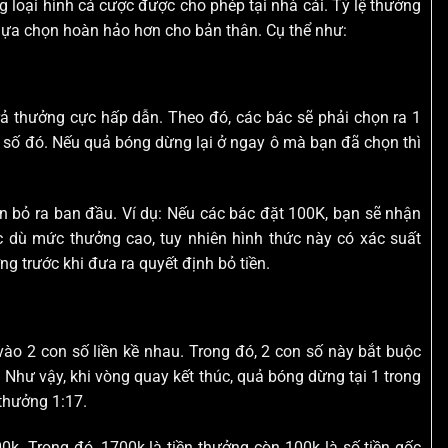
 loại hình cá cược được cho phép tại nhà cái. Tỷ lệ thưởng
lựa chọn hoàn hảo hơn cho bản thân. Cụ thể như:
trả thưởng cực hấp dẫn. Theo đó, các bác sẽ phải chọn ra 1
on số đó. Nếu quả bóng dừng lại ở ngay ô mà bạn đã chọn thì
 bỏ ra ban đầu. Ví dụ: Nếu các bác đặt 100K, bạn sẽ nhận
c dù mức thưởng cao, tuy nhiên hình thức này có xác suất
ng trước khi đưa ra quyết định bỏ tiền.
vào 2 con số liền kề nhau. Trong đó, 2 con số này bắt buộc
Như vậy, khi vòng quay kết thúc, quả bóng dừng tại 1 trong
 thưởng 1:17.
0k. Trong đó, 1700k là tiền thưởng còn 100k là số tiền gốc