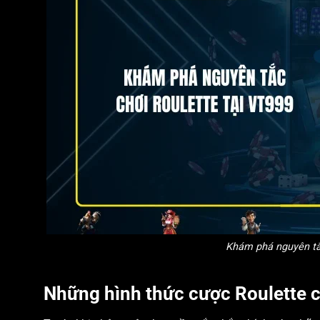
Khám phá nguyên tắc
Những hình thức cược Roulette c