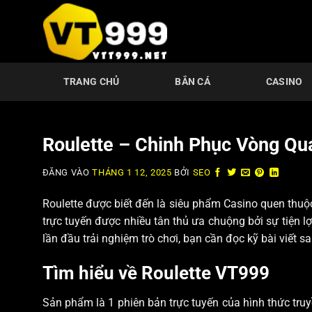
TRANG CHỦ
BẮN CÁ
CASINO
Roulette – Chinh Phục Vòng Q
ĐĂNG VÀO
THÁNG 1 12, 2025
BỞI
SEO
Roulette được biết đến là siêu phẩm Casino quen thu
trực tuyến được nhiều tân thủ ưa chuộng bởi sự tiện lợ
lần đầu trải nghiệm trò chơi, bạn cần đọc kỹ bài viết
Tìm hiểu về Roulette VT999
Sản phẩm là 1 phiên bản trực tuyến của hình thức tru