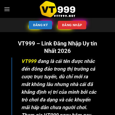
ĐĂNG KÝ
ĐĂNG NHẬP
VT999 – Link Đăng Nhập Uy tín
Nhất 2026
VT999
đang là cái tên được nhắc
đến đông đảo trong thị trường cá
cược trực tuyến, dù chỉ mới ra
mắt không lâu nhưng nhà cái đã
khẳng định vị trí của mình bởi các
trò chơi đa dạng và các khuyến
mãi hấp dẫn chưa người chơi.