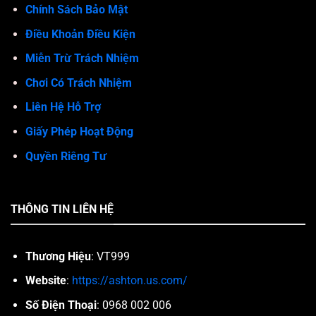
Chính Sách Bảo Mật
Điều Khoản Điều Kiện
Miễn Trừ Trách Nhiệm
Chơi Có Trách Nhiệm
Liên Hệ Hỗ Trợ
Giấy Phép Hoạt Động
Quyền Riêng Tư
THÔNG TIN LIÊN HỆ
Thương Hiệu
: VT999
Website
:
https://ashton.us.com/
Số Điện Thoại
: 0968 002 006