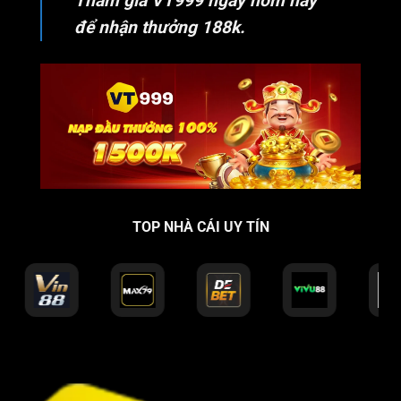
Tham gia VT999 ngay hôm nay
để nhận thưởng 188k.
TOP NHÀ CÁI UY TÍN