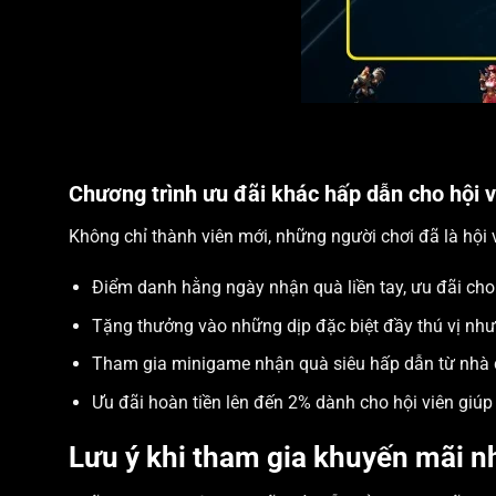
Chương trình ưu đãi khác hấp dẫn cho hội v
Không chỉ thành viên mới, những người chơi đã là hội 
Điểm danh hằng ngày nhận quà liền tay, ưu đãi cho t
Tặng thưởng vào những dịp đặc biệt đầy thú vị như: l
Tham gia minigame nhận quà siêu hấp dẫn từ nhà c
Ưu đãi hoàn tiền lên đến 2% dành cho hội viên giú
Lưu ý khi tham gia khuyến mãi n