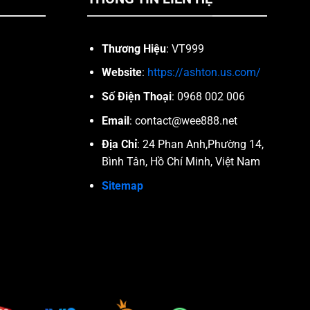
Thương Hiệu
: VT999
Website
:
https://ashton.us.com/
Số Điện Thoại
: 0968 002 006
Email
:
contact@wee888.net
Địa Chỉ
: 24 Phan Anh,Phường 14,
Bình Tân, Hồ Chí Minh, Việt Nam
Sitemap