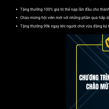
Tặng thưởng 100% giá trị thẻ nạp lần đầu cho thàn
Chào mừng hội viên mới với những phần quà hấp d
Tặng thưởng 99k ngay khi người chơi vừa đăng ký t