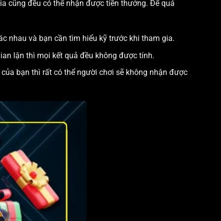
ia cũng đều có thể nhận được tiền thưởng. Để quá
c nhau và bạn cần tìm hiểu kỹ trước khi tham gia.
ian lận thì mọi kết quả đều không được tính.
 của bạn thì rất có thể người chơi sẽ không nhận được