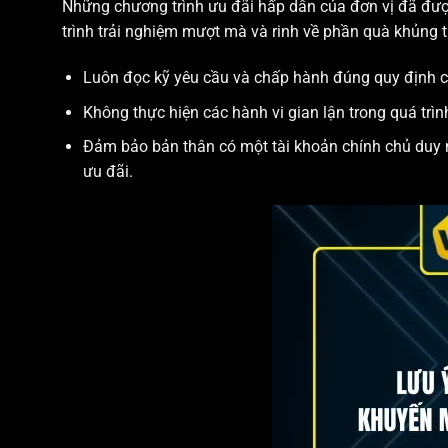
Những chương trình ưu đãi hấp dẫn của đơn vị đã được
trình trải nghiệm mượt mà và rinh về phần quà khủng t
Luôn đọc kỹ yêu cầu và chấp hành đúng quy định của
Không thực hiện các hành vi gian lận trong quá trì
Đảm bảo bản thân có một tài khoản chính chủ duy nh
ưu đãi.