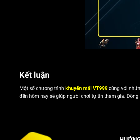
Kết luận
Một số chương trình
khuyến mãi VT999
cùng với nhữn
đến hôm nay sẽ giúp người chơi tự tin tham gia. Đồng
HƯỚNG