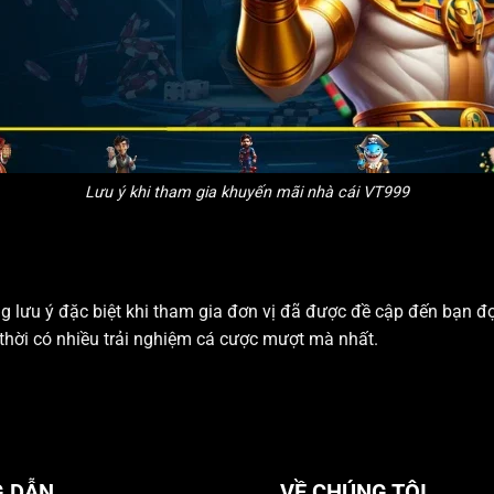
Lưu ý khi tham gia khuyến mãi nhà cái VT999
g lưu ý đặc biệt khi tham gia đơn vị đã được đề cập đến bạn 
 thời có nhiều trải nghiệm cá cược mượt mà nhất.
 DẪN
VỀ CHÚNG TÔI