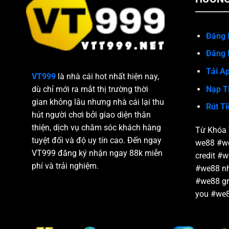
Đă
ng
Đăng
Tải A
VT999
là nhà cái hot nhất hiện nay,
Nạp T
dù chỉ mới ra mắt thị trường thời
gian không lâu nhưng nhà cái lại thu
Rút Ti
hút người chơi bởi giao diện thân
thiện, dịch vụ chăm sóc khách hàng
Từ Khóa 
tuyệt đối và độ uy tín cao. Đến ngay
we88 #w
VT999 đăng ký nhận ngay 88k miễn
credit #
phí và trải nghiệm.
#we88 n
#we88 g
you #we8