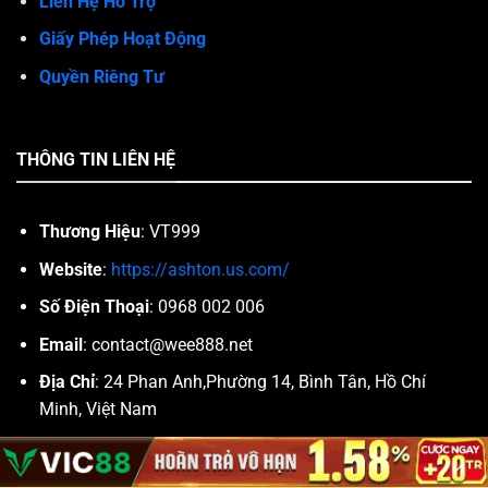
Liên Hệ Hỗ Trợ
Giấy Phép Hoạt Động
Quyền Riêng Tư
THÔNG TIN LIÊN HỆ
Thương Hiệu
: VT999
Website
:
https://ashton.us.com/
Số Điện Thoại
: 0968 002 006
Email
:
contact@wee888.net
Địa Chỉ
: 24 Phan Anh,Phường 14, Bình Tân, Hồ Chí
Minh, Việt Nam
Sitemap