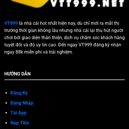
VT999
là nhà cái hot nhất hiện nay, dù chỉ mới ra mắt thị
trường thời gian không lâu nhưng nhà cái lại thu hút người
chơi bởi giao diện thân thiện, dịch vụ chăm sóc khách hàng
tuyệt đối và độ uy tín cao. Đến ngay VT999 đăng ký nhận
ngay 88k miễn phí và trải nghiệm.
HƯỚNG DẪN
Đă
ng Ký
Đăng Nhập
Tải App
Nạp Tiền