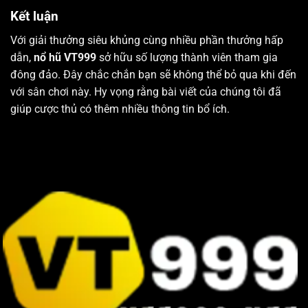
Kết luận
Với giải thưởng siêu khủng cùng nhiều phần thưởng hấp
dẫn,
nổ hũ VT999
sở hữu số lượng thành viên tham gia
đông đảo. Đây chắc chắn bạn sẽ không thể bỏ qua khi đến
với sân chơi này. Hy vọng rằng bài viết của chúng tôi đã
giúp cược thủ có thêm nhiều thông tin bổ ích.