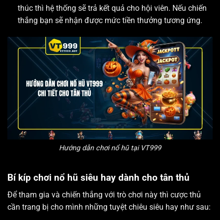
thúc thì hệ thống sẽ trả kết quả cho hội viên. Nếu chiến
thắng bạn sẽ nhận được mức tiền thưởng tương ứng.
Hướng dẫn chơi nổ hũ tại VT999
Bí kíp chơi nổ hũ siêu hay dành cho tân thủ
Để tham gia và chiến thắng với trò chơi này thì cược thủ
cần trang bị cho mình những tuyệt chiêu siêu hay như sau: